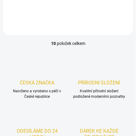
balení, celkem 480 kapslí) –
zásoba na 60 dní za
výhodnější cenu než při
nákupu jednotlivě. Štíhlejší
postava je komplexní...
10
položek celkem
O
v
l
á
d
a
c
ČESKÁ ZNAČKA
PŘÍRODNÍ SLOŽENÍ
í
Navrženo a vyrobeno s péčí v
p
Kvalitní přírodní složení
České republice
podložené moderními poznatky
r
v
k
y
v
ý
ODESÍLÁME DO 24
DÁREK KE KAŽDÉ
p