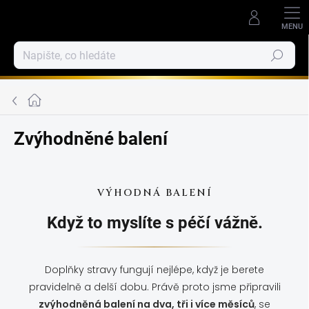
Přejít
na
obsah
Hledat
Domů
Zvýhodněné balení
VÝHODNÁ BALENÍ
Když to myslíte s péčí vážně.
Doplňky stravy fungují nejlépe, když je berete
pravidelně a delší dobu. Právě proto jsme připravili
zvýhodněná balení na dva, tři i více měsíců
, se