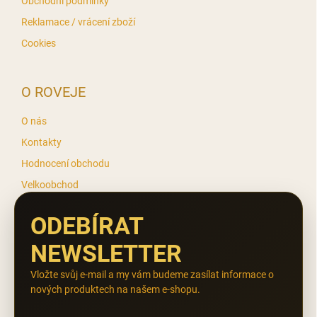
Obchodní podmínky
Reklamace / vrácení zboží
Cookies
O ROVEJE
O nás
Kontakty
Hodnocení obchodu
Velkoobchod
ODEBÍRAT
NEWSLETTER
Vložte svůj e-mail a my vám budeme zasílat informace o
nových produktech na našem e-shopu.