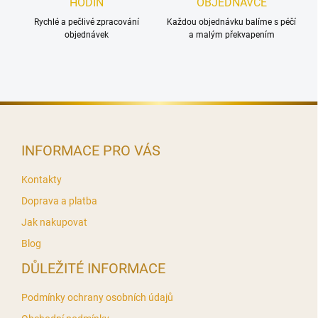
HODIN
OBJEDNÁVCE
i
s
Rychlé a pečlivé zpracování
Každou objednávku balíme s péčí
u
objednávek
a malým překvapením
Z
á
p
INFORMACE PRO VÁS
a
t
Kontakty
í
Doprava a platba
Jak nakupovat
Blog
DŮLEŽITÉ INFORMACE
Podmínky ochrany osobních údajů