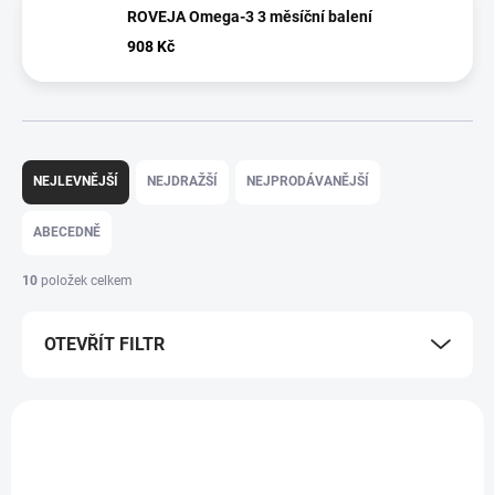
ROVEJA Omega-3 3 měsíční balení
908 Kč
Ř
a
NEJLEVNĚJŠÍ
NEJDRAŽŠÍ
NEJPRODÁVANĚJŠÍ
z
e
ABECEDNĚ
n
í
10
položek celkem
p
r
OTEVŘÍT FILTR
o
d
u
V
k
ý
AKCE
AKCE
t
p
ů
i