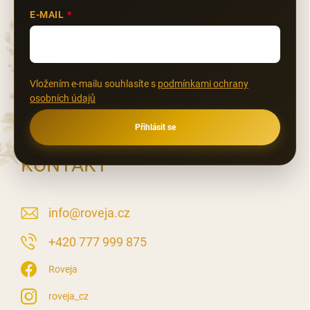
E-MAIL
Vložením e-mailu souhlasíte s
podmínkami ochrany
osobních údajů
Přihlásit se
KONTAKT
info
@
roveja.cz
‭+420 777 999 875
Roveja
roveja_cz