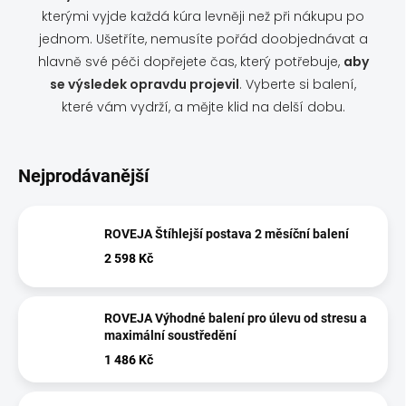
kterými vyjde každá kúra levněji než při nákupu po
jednom. Ušetříte, nemusíte pořád doobjednávat a
hlavně své péči dopřejete čas, který potřebuje,
aby
se výsledek opravdu projevil
. Vyberte si balení,
které vám vydrží, a mějte klid na delší dobu.
Nejprodávanější
ROVEJA Štíhlejší postava 2 měsíční balení
2 598 Kč
ROVEJA Výhodné balení pro úlevu od stresu a
maximální soustředění
1 486 Kč