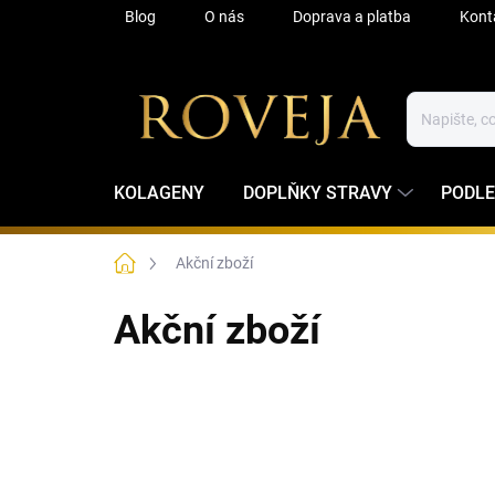
Přejít
Blog
O nás
Doprava a platba
Kont
na
obsah
KOLAGENY
DOPLŇKY STRAVY
PODLE
Domů
Akční zboží
Akční zboží