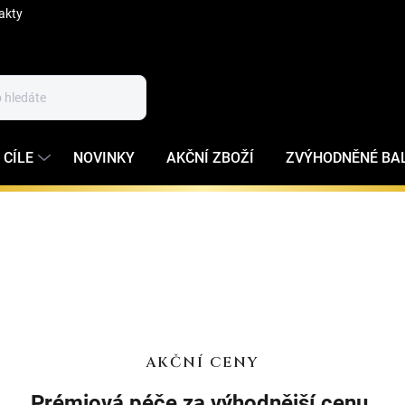
akty
 CÍLE
NOVINKY
AKČNÍ ZBOŽÍ
ZVÝHODNĚNÉ BA
AKČNÍ CENY
Prémiová péče za výhodnější cenu.