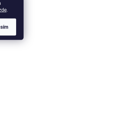
a
zde
.
asím