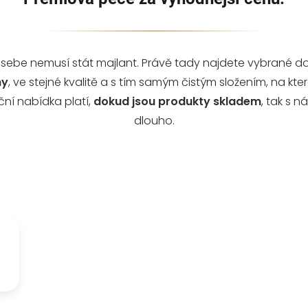
o sebe nemusí stát majlant. Právě tady najdete vybrané do
ny
, ve stejné kvalitě a s tím samým čistým složením, na které
ční nabídka platí,
dokud jsou produkty skladem
, tak s 
dlouho.