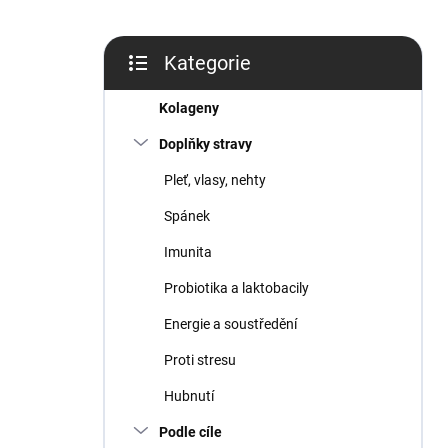
P
Kategorie
o
Přeskočit
s
kategorie
t
Kolageny
r
Doplňky stravy
a
n
Pleť, vlasy, nehty
n
Spánek
í
p
Imunita
a
n
Probiotika a laktobacily
e
Energie a soustředění
l
Proti stresu
Hubnutí
Podle cíle