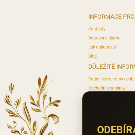
Z
á
p
INFORMACE PRO
a
t
Kontakty
í
Doprava a platba
Jak nakupovat
Blog
DŮLEŽITÉ INFO
Podmínky ochrany osobn
Obchodní podmínky
Reklamace / vrácení zbož
Cookies
ODEBÍR