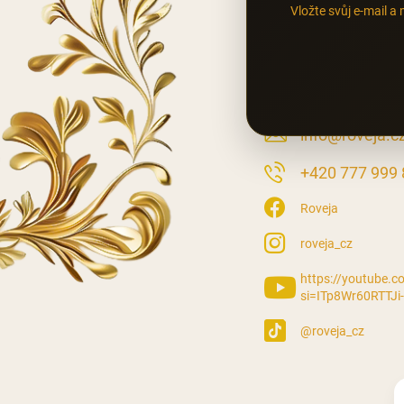
Vložte svůj e-mail 
KONTAKT
info
@
roveja.c
‭+420 777 999
Roveja
roveja_cz
https://youtube.
si=ITp8Wr60RTTJi
@roveja_cz