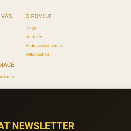
 VÁS
O ROVEJE
O nás
Kontakty
Hodnocení obchodu
Velkoobchod
RMACE
ích údajů
í
AT NEWSLETTER