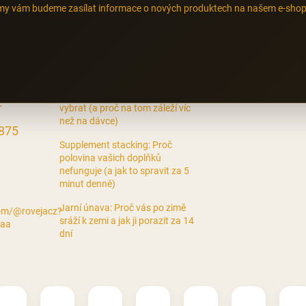
a my vám budeme zasílat informace o nových produktech na našem e-shop
BLOG
Formy hořčíku: Bisglycinát vs.
citrát vs. malát — jakou formu
z
vybrat (a proč na tom záleží víc
než na dávce)
 875
Supplement stacking: Proč
polovina vašich doplňků
nefunguje (a jak to spravit za 5
minut denně)
Jarní únava: Proč vás po zimě
com/@rovejacz?
sráží k zemi a jak ji porazit za 14
-aa
dní