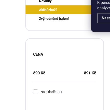
Novinky
K perso
analýze
Akční zboží
Nast
Zvýhodněné balení
CENA
890
Kč
891
Kč
Na skladě
1