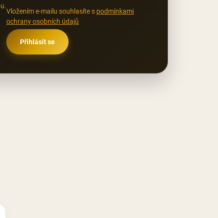
u.
Vložením e-mailu souhlasíte s
podmínkami
ochrany osobních údajů
Přihlásit se