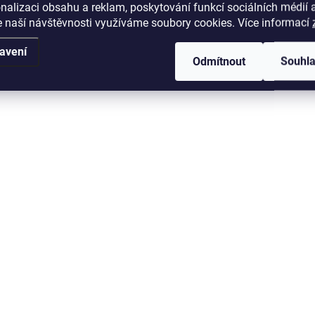
k
nalizaci obsahu a reklam, poskytování funkcí sociálních médií 
y
 naší návštěvnosti využíváme soubory cookies. Více informací
v
ý
avení
p
Odmítnout
Souhl
i
s
u