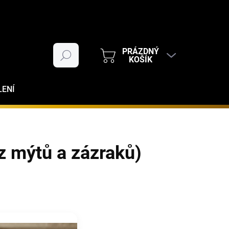
PRÁZDNÝ
Hledat
NÁKUPNÍ
KOŠÍK
KOŠÍK
LENÍ
ez mýtů a zázraků)