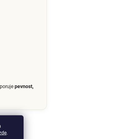
dporuje
pevnost,
a
zde
.