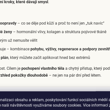
ní kroky, které dávají smysl
.
 doopravdy
– co se děje pod kůží a proč to není jen „tuk navíc“
lé ženy
– hormonální vlivy, kolagen a struktura pojivové tkáně
terým už nemusíte věřit
nguje – kombinace
pohybu, výživy, regenerace a podpory zevnitř
 plán
, který můžete začít aplikovat hned bez extrémů
st. Cílem je
pochopení vlastního těla
a chytrý přístup, který po
 vzhled pokožky dlouhodobě
– ne jen na pár dní před létem.
nalizaci obsahu a reklam, poskytování funkcí sociálních médií 
 naší návštěvnosti využíváme soubory cookies. Více informací