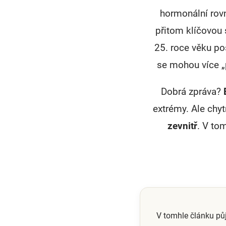
hormonální rovn
přitom klíčovou
25. roce věku po
se mohou více „
Dobrá zpráva?
extrémy. Ale chy
zevnitř
. V to
V tomhle článku p