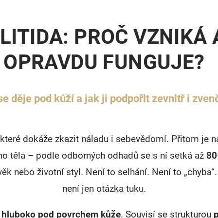
LITIDA: PROČ VZNIKÁ 
OPRAVDU FUNGUJE?
se děje pod kůží a jak ji podpořit zevnitř i zvenč
které dokáže zkazit náladu i sebevědomí. Přitom je 
o těla – podle odborných odhadů se s ní setká až
80
ěk nebo životní styl. Není to selhání. Není to „chyba“
není jen otázka tuku.
á
hluboko pod povrchem kůže
. Souvisí se strukturou
p