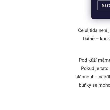
Nast
Celulitida není 
tkáně
– konk
Pod kůží máme
Pokud je tato
slábnout – napří
buňky se mohou