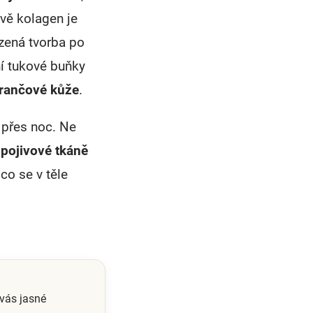
ávě kolagen je
zená tvorba po
ní tukové buňky
rančové kůže
.
přes noc. Ne
 pojivové tkáně
co se v těle
 vás jasné