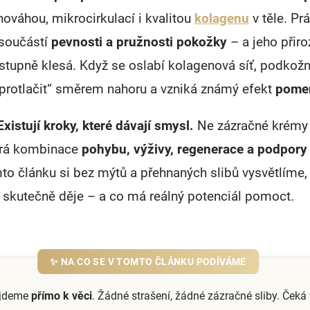
ováhou, mikrocirkulací i kvalitou
kolagenu
v těle. Pr
 součástí
pevnosti a pružnosti pokožky
– a jeho přiro
stupně klesá. Když se oslabí kolagenová síť, podkož
protlačit“ směrem nahoru a vzniká známý efekt
pome
Existují kroky, které dávají smysl.
Ne zázračné krémy 
trá kombinace
pohybu, výživy, regenerace a podpory
mto článku si bez mýtů a přehnaných slibů vysvětlíme, 
skutečně děje – a co má reálný potenciál pomoct.
✨ NA CO SE V TOMTO ČLÁNKU PODÍVÁME
ůjdeme
přímo k věci
. Žádné strašení, žádné zázračné sliby. Čeká