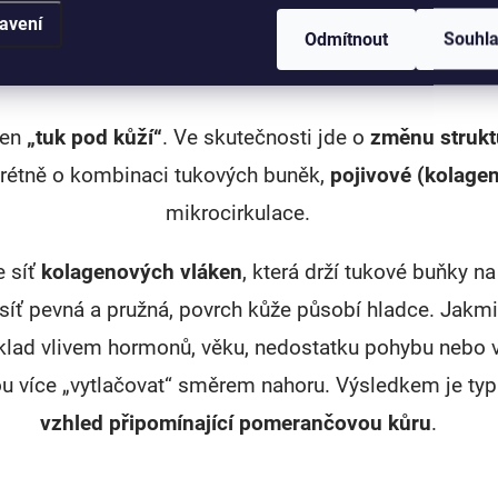
avení
Odmítnout
Souhl
Co je celulitida doopravdy?
jen
„tuk pod kůží“
. Ve skutečnosti jde o
změnu strukt
rétně o kombinaci tukových buněk,
pojivové (kolagen
mikrocirkulace.
 síť
kolagenových vláken
, která drží tukové buňky n
 síť pevná a pružná, povrch kůže působí hladce. Jakmi
klad vlivem hormonů, věku, nedostatku pohybu nebo v
 více „vytlačovat“ směrem nahoru. Výsledkem je ty
vzhled připomínající pomerančovou kůru
.