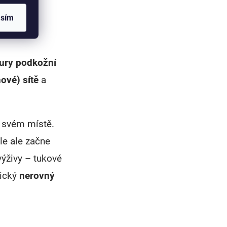
asím
ury podkožní
ové) sítě
a
a svém místě.
le ale začne
ýživy – tukové
pický
nerovný