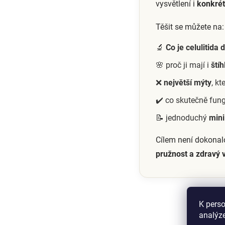
vysvětlení i
konkrét
Těšit se můžete na:
🔬
Co je celulitida
🌸 proč ji mají i
štíh
❌
největší mýty
, k
✔️ co skutečně fu
📝 jednoduchý
mini
Cílem není dokonalo
pružnost a zdravý
K perso
analýze