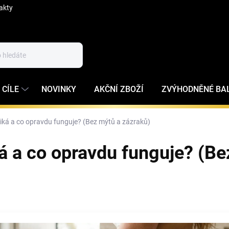
akty
 CÍLE
NOVINKY
AKČNÍ ZBOŽÍ
ZVÝHODNĚNÉ BA
zniká a co opravdu funguje? (Bez mýtů a zázraků)
ká a co opravdu funguje? (B