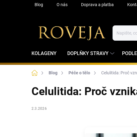
Přejít
Blog
O nás
Doprava a platba
Kont
na
obsah
KOLAGENY
DOPLŇKY STRAVY
PODLE
Domů
Blog
Péče o tělo
Celulitida: Proč v
Celulitida: Proč vzni
2.3.2026