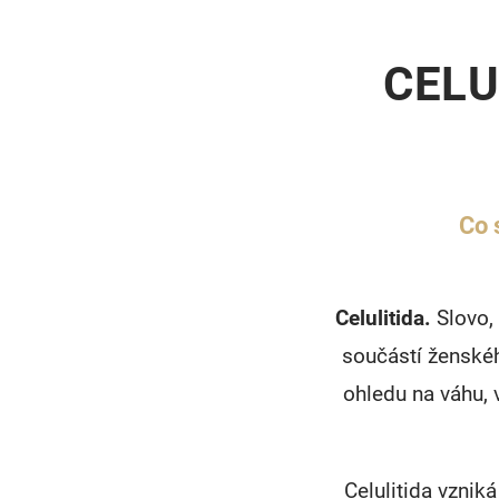
CELU
Co 
Celulitida.
Slovo, 
součástí ženskéh
ohledu na váhu, v
Celulitida vznik