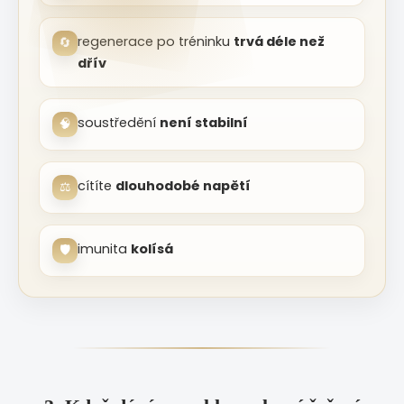
regenerace po tréninku
trvá déle než
🔄
dřív
soustředění
není stabilní
🧠
cítíte
dlouhodobé napětí
⚖️
imunita
kolísá
🛡️