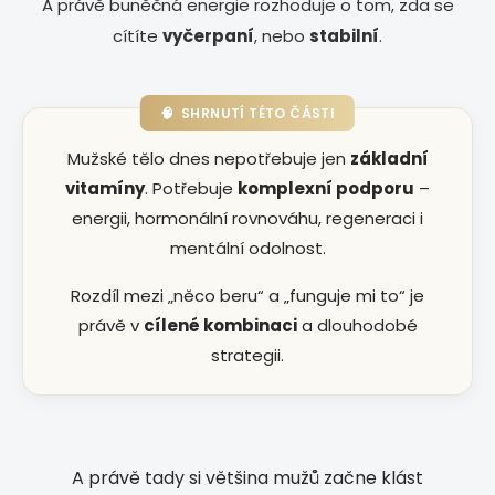
A právě buněčná energie rozhoduje o tom, zda se
cítíte
vyčerpaní
, nebo
stabilní
.
🧠 SHRNUTÍ TÉTO ČÁSTI
Mužské tělo dnes nepotřebuje jen
základní
vitamíny
. Potřebuje
komplexní podporu
–
energii, hormonální rovnováhu, regeneraci i
mentální odolnost.
Rozdíl mezi „něco beru“ a „funguje mi to“ je
právě v
cílené kombinaci
a dlouhodobé
strategii.
A právě tady si většina mužů začne klást