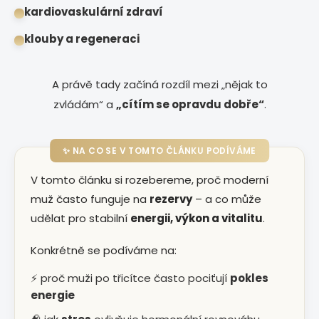
kardiovaskulární zdraví
klouby a regeneraci
A právě tady začíná rozdíl mezi „nějak to
zvládám“ a
„cítím se opravdu dobře“
.
✨ NA CO SE V TOMTO ČLÁNKU PODÍVÁME
V tomto článku si rozebereme, proč moderní
muž často funguje na
rezervy
– a co může
udělat pro stabilní
energii, výkon a vitalitu
.
Konkrétně se podíváme na:
⚡ proč muži po třicítce často pociťují
pokles
energie