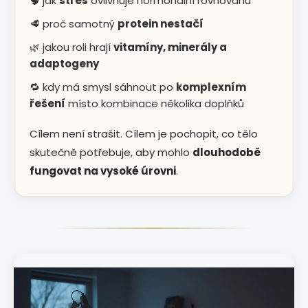
🧠 jak
stres
ovlivňuje hormonální rovnováhu
🥩 proč samotný
protein nestačí
🌿 jakou roli hrají
vitamíny, minerály a
adaptogeny
🔁 kdy má smysl sáhnout po
komplexním
řešení
místo kombinace několika doplňků
Cílem není strašit. Cílem je pochopit, co tělo
skutečně potřebuje, aby mohlo
dlouhodobě
fungovat na vysoké úrovni
.