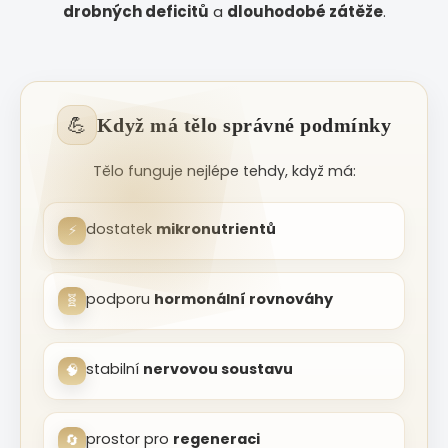
drobných deficitů
a
dlouhodobé zátěže
.
💪
Když má tělo správné podmínky
Tělo funguje nejlépe tehdy, když má:
dostatek
mikronutrientů
⚡
podporu
hormonální rovnováhy
🧬
stabilní
nervovou soustavu
🧠
prostor pro
regeneraci
🔄