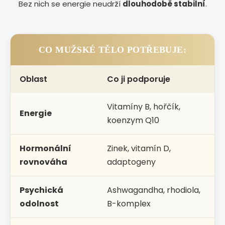
Bez nich se energie neudrží
dlouhodobě stabilní
.
CO MUŽSKÉ TĚLO POTŘEBUJE:
Oblast
Co ji podporuje
Vitamíny B, hořčík,
Energie
koenzym Q10
Hormonální
Zinek, vitamín D,
rovnováha
adaptogeny
Psychická
Ashwagandha, rhodiola,
odolnost
B-komplex