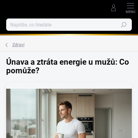
Přejít
na
obsah
Hledat
Zdraví
Únava a ztráta energie u mužů: Co
pomůže?