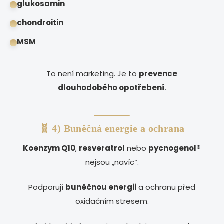
glukosamin
chondroitin
MSM
To není marketing. Je to
prevence
dlouhodobého opotřebení
.
🧬 4) Buněčná energie a ochrana
Koenzym Q10
,
resveratrol
nebo
pycnogenol®
nejsou „navíc“.
Podporují
buněčnou energii
a ochranu před
oxidačním stresem.