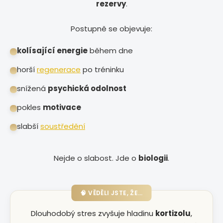
rezervy
.
Postupně se objevuje:
kolísající energie
během dne
horší
regenerace
po tréninku
snížená
psychická odolnost
pokles
motivace
slabší
soustředění
Nejde o slabost. Jde o
biologii
.
🧠 VĚDĚLI JSTE, ŽE…
Dlouhodobý stres zvyšuje hladinu
kortizolu
,