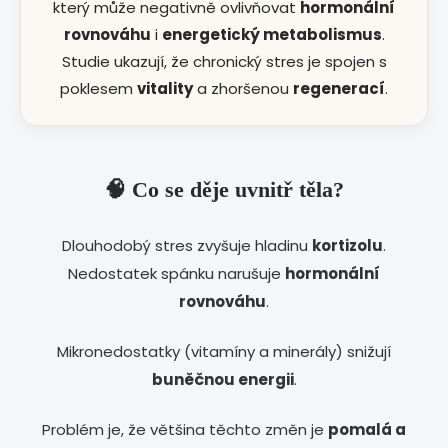
který může negativně ovlivňovat
hormonální
rovnováhu
i
energetický metabolismus
.
Studie ukazují, že chronický stres je spojen s
poklesem
vitality
a zhoršenou
regenerací
.
🧠 Co se děje uvnitř těla?
Dlouhodobý stres zvyšuje hladinu
kortizolu
.
Nedostatek spánku narušuje
hormonální
rovnováhu
.
Mikronedostatky (vitamíny a minerály) snižují
buněčnou energii
.
Problém je, že většina těchto změn je
pomalá a