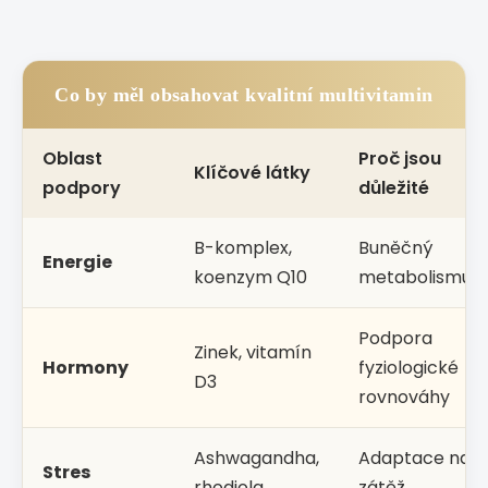
Co by měl obsahovat kvalitní multivitamin
Oblast
Proč jsou
Klíčové látky
podpory
důležité
B-komplex,
Buněčný
Energie
koenzym Q10
metabolismus
Podpora
Zinek, vitamín
Hormony
fyziologické
D3
rovnováhy
Ashwagandha,
Adaptace na
Stres
rhodiola
zátěž