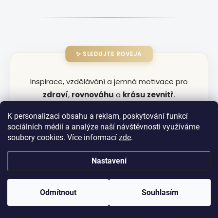
✨ SLEDUJTE ROVEJA
Inspirace, vzdělávání a jemná motivace pro
zdraví
,
rovnováhu
a
krásu zevnitř
.
Buďte s námi i mimo blog.
K personalizaci obsahu a reklam, poskytování funkcí
sociálních médií a analýze naší návštěvnosti využíváme
soubory cookies. Více informací
zde
.
📸 Instagram
👍 Facebook
Nastavení
🎵 TikTok
Odmítnout
Souhlasím