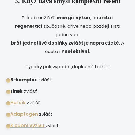
3. Když dává smysl komplexní řešení
Pokud muž řeší
energii
,
výkon
,
imunitu
i
regeneraci
současně, dříve nebo později zjistí
jednu věc:
brát jednotlivé doplňky zvlášť je nepraktické
. A
často i
neefektivní
.
Typicky pak vypadá „doplnění“ takhle:
B-komplex
zvlášť
zinek
zvlášť
Hořčík
zvlášť
Adaptogen
zvlášť
Kloubní výživu
zvlášť