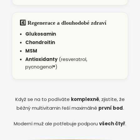
4️⃣ Regenerace a dlouhodobé zdraví
Glukosamin
Chondroitin
MSM
Antioxidanty
(resveratrol,
pycnogenol®)
Když se na to podíváte
komplexně
, zjistíte, že
běžný multivitamin řeší maximálně
první bod
.
Moderní muž ale potřebuje podporu
všech čtyř
.