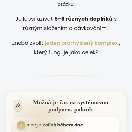
otázku:
Je lepší užívat
5–6 různých doplňků
s
různým složením a dávkováním…
…nebo zvolit
jeden promyšlený komplex
,
který funguje jako celek?
Možná je čas na systémovou
🔎
podporu, pokud:
energie
kolísá během dne
⚡