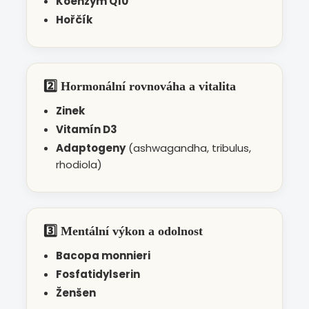
Koenzym Q10
Hořčík
2️⃣ Hormonální rovnováha a vitalita
Zinek
Vitamín D3
Adaptogeny
(ashwagandha, tribulus,
rhodiola)
3️⃣ Mentální výkon a odolnost
Bacopa monnieri
Fosfatidylserin
Ženšen