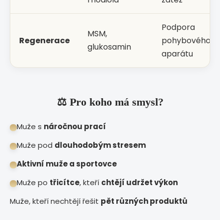
Podpora
MSM,
Regenerace
pohybového
glukosamin
aparátu
⚖️ Pro koho má smysl?
Muže s
náročnou prací
Muže pod
dlouhodobým stresem
Aktivní muže a sportovce
Muže po
třicítce
, kteří
chtějí udržet výkon
Muže, kteří nechtějí řešit
pět různých produktů