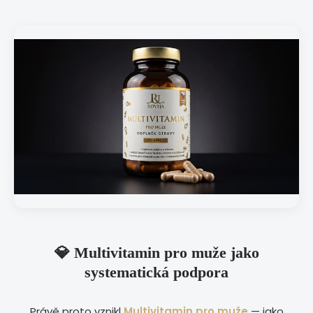
💎 Multivitamin pro muže jako
systematická podpora
Právě proto vznikl
Multivitamin pro muže
— jako